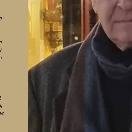
r-
er
y
m
g
,
en